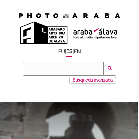
ES
EU
|
|
EN
Búsqueda avanzada