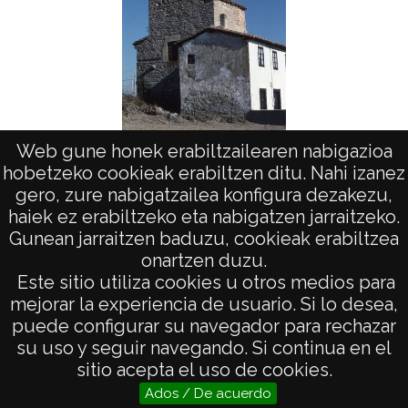
Cam
Web gune honek erabiltzailearen nabigazioa
hobetzeko cookieak erabiltzen ditu. Nahi izanez
Campana en Legarda
gero, zure nabigatzailea konfigura dezakezu,
haiek ez erabiltzeko eta nabigatzen jarraitzeko.
Gunean jarraitzen baduzu, cookieak erabiltzea
onartzen duzu.
AVISO LEGAL
Este sitio utiliza cookies u otros medios para
POLÍTICA DE PRIVACIDAD
mejorar la experiencia de usuario. Si lo desea,
puede configurar su navegador para rechazar
ACCESIBILIDAD
su uso y seguir navegando. Si continua en el
ATENCIÓN CIUDADANA
sitio acepta el uso de cookies.
Ados / De acuerdo