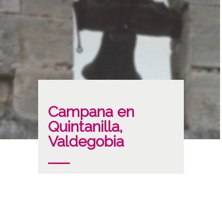
Campana en
Quintanilla,
Valdegobia