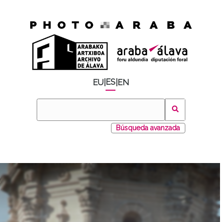
ES
EU
|
|
EN
Búsqueda avanzada