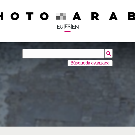
ES
EU
|
|
EN
Búsqueda avanzada