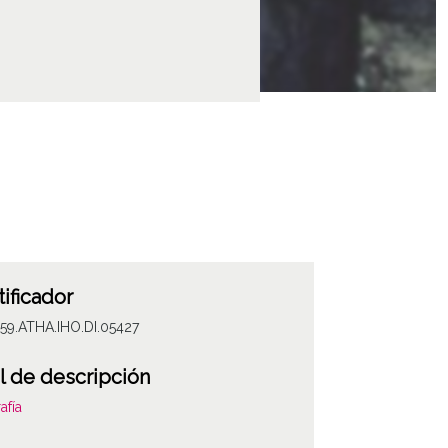
tificador
59.ATHA.IHO.DI.05427
l de descripción
afía