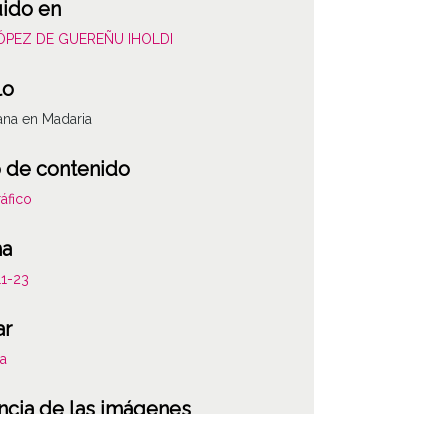
uido en
LÓPEZ DE GUEREÑU IHOLDI
lo
na en Madaria
 de contenido
áfico
ha
11-23
ar
ia
ncia de las imágenes
-NC-SA 4.0