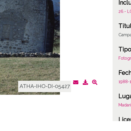
Incl
26.- 
Títu
Campa
Tipo
Fotogr
Fec
1988-
ATHA-IHO-DI-05427
Lug
Madar
Lice
CC BY