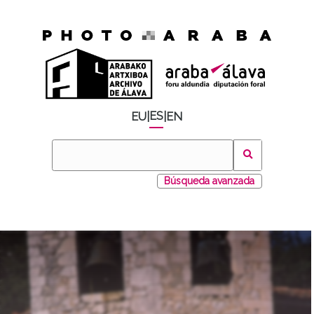
ES
EU
|
|
EN
Búsqueda avanzada