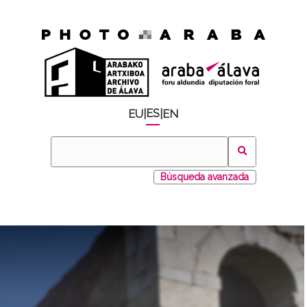
ES
EU
|
|
EN
Búsqueda avanzada