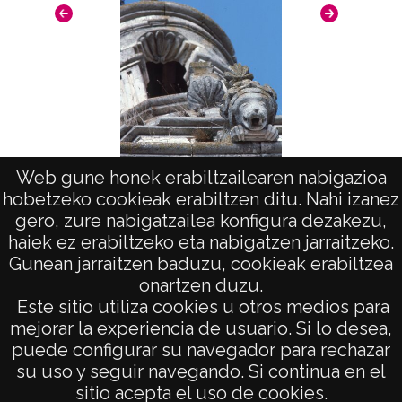
Web gune honek erabiltzailearen nabigazioa
hobetzeko cookieak erabiltzen ditu. Nahi izanez
Campana en Pariza
gero, zure nabigatzailea konfigura dezakezu,
haiek ez erabiltzeko eta nabigatzen jarraitzeko.
Gunean jarraitzen baduzu, cookieak erabiltzea
onartzen duzu.
AVISO LEGAL
Este sitio utiliza cookies u otros medios para
POLÍTICA DE PRIVACIDAD
mejorar la experiencia de usuario. Si lo desea,
puede configurar su navegador para rechazar
ACCESIBILIDAD
su uso y seguir navegando. Si continua en el
ATENCIÓN CIUDADANA
sitio acepta el uso de cookies.