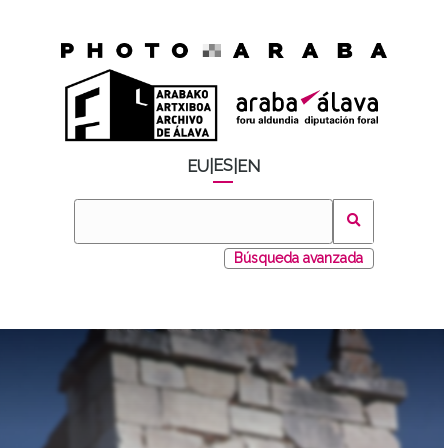
ES
EU
|
|
EN
Búsqueda avanzada