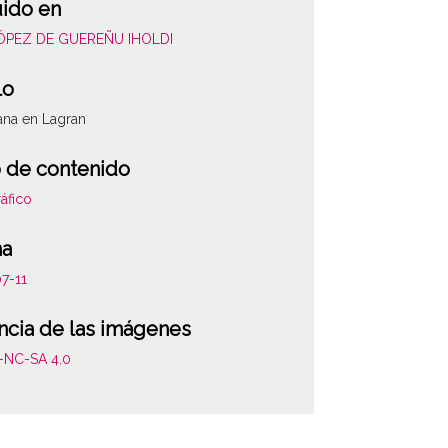
uido en
LÓPEZ DE GUEREÑU IHOLDI
lo
na en Lagran
 de contenido
áfico
ha
7-11
ncia de las imágenes
-NC-SA 4.0