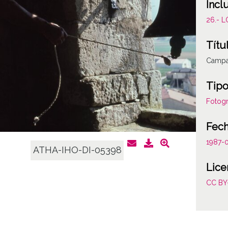
Incl
26.- 
Títu
Campa
Tipo
Fotogr
Fec
1987-0
ATHA-IHO-DI-05398
Lice
CC BY