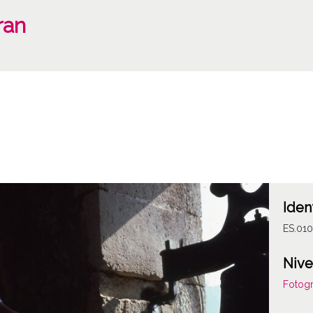
ran
Iden
ES.010
Nive
Fotogr