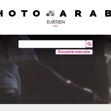
ES
EU
|
|
EN
Búsqueda avanzada