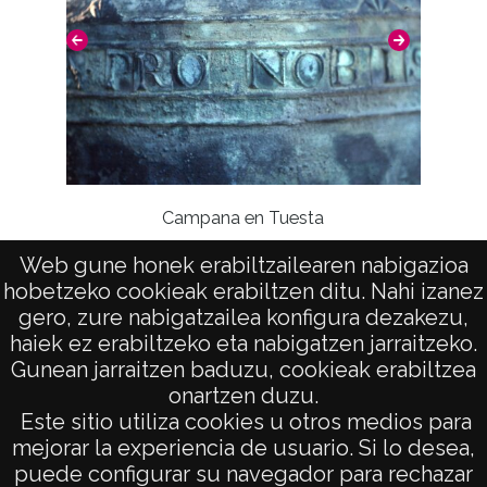
Campana en Tuesta
Web gune honek erabiltzailearen nabigazioa
hobetzeko cookieak erabiltzen ditu. Nahi izanez
gero, zure nabigatzailea konfigura dezakezu,
haiek ez erabiltzeko eta nabigatzen jarraitzeko.
Gunean jarraitzen baduzu, cookieak erabiltzea
onartzen duzu.
AVISO LEGAL
Este sitio utiliza cookies u otros medios para
POLÍTICA DE PRIVACIDAD
mejorar la experiencia de usuario. Si lo desea,
puede configurar su navegador para rechazar
ACCESIBILIDAD