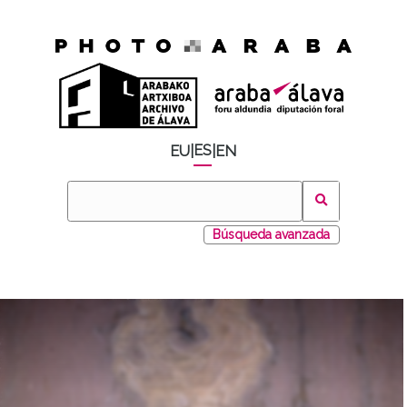
ES
EU
|
|
EN
Búsqueda avanzada