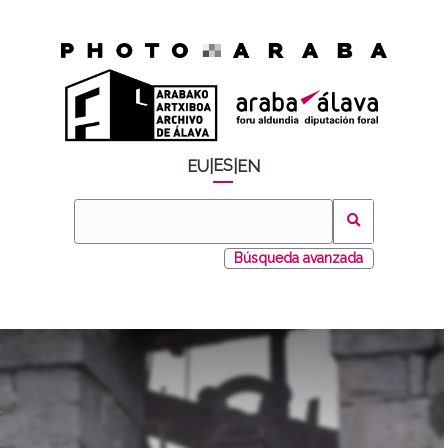
ES
EU
|
|
EN
Búsqueda avanzada