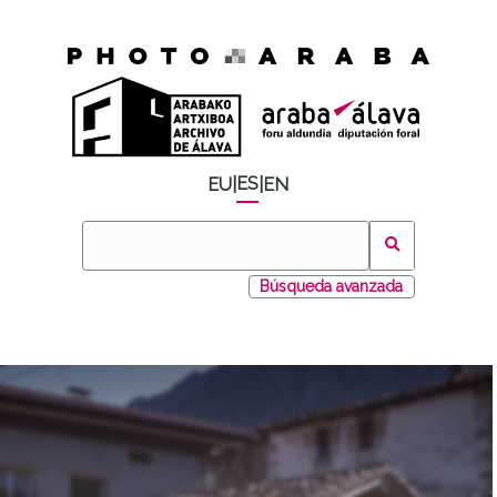
ES
EU
|
|
EN
Búsqueda avanzada