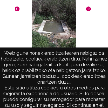
Lav
Web gune honek erabiltzailearen nabigazioa
hobetzeko cookieak erabiltzen ditu. Nahi izanez
Lavadero en Salinas de Añana
gero, zure nabigatzailea konfigura dezakezu,
haiek ez erabiltzeko eta nabigatzen jarraitzeko.
Gunean jarraitzen baduzu, cookieak erabiltzea
onartzen duzu.
AVISO LEGAL
Este sitio utiliza cookies u otros medios para
POLÍTICA DE PRIVACIDAD
mejorar la experiencia de usuario. Si lo desea,
puede configurar su navegador para rechazar
ACCESIBILIDAD
su uso y seguir navegando. Si continua en el
ATENCIÓN CIUDADANA