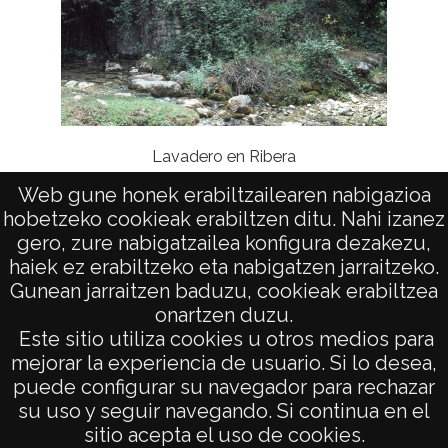
Lavadero en Ribera
Web gune honek erabiltzailearen nabigazioa
hobetzeko cookieak erabiltzen ditu. Nahi izanez
gero, zure nabigatzailea konfigura dezakezu,
haiek ez erabiltzeko eta nabigatzen jarraitzeko.
Gunean jarraitzen baduzu, cookieak erabiltzea
onartzen duzu.
AVISO LEGAL
Este sitio utiliza cookies u otros medios para
POLÍTICA DE PRIVACIDAD
mejorar la experiencia de usuario. Si lo desea,
puede configurar su navegador para rechazar
ACCESIBILIDAD
su uso y seguir navegando. Si continua en el
ATENCIÓN CIUDADANA
sitio acepta el uso de cookies.