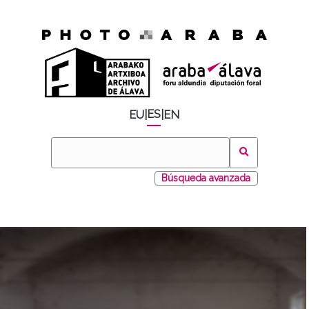
ES
EU
|
|
EN
Búsqueda avanzada