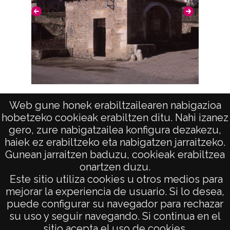
Lavadero en Bóveda
Web gune honek erabiltzailearen nabigazioa
hobetzeko cookieak erabiltzen ditu. Nahi izanez
gero, zure nabigatzailea konfigura dezakezu,
haiek ez erabiltzeko eta nabigatzen jarraitzeko.
Gunean jarraitzen baduzu, cookieak erabiltzea
onartzen duzu.
AVISO LEGAL
Este sitio utiliza cookies u otros medios para
POLÍTICA DE PRIVACIDAD
mejorar la experiencia de usuario. Si lo desea,
puede configurar su navegador para rechazar
ACCESIBILIDAD
su uso y seguir navegando. Si continua en el
ATENCIÓN CIUDADANA
sitio acepta el uso de cookies.