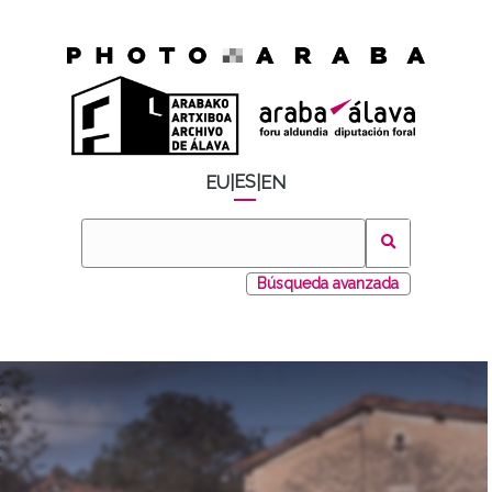
ES
EU
|
|
EN
Búsqueda avanzada