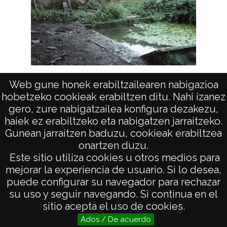
Fuente y lavadero en Navarrete
Web gune honek erabiltzailearen nabigazioa
hobetzeko cookieak erabiltzen ditu. Nahi izanez
gero, zure nabigatzailea konfigura dezakezu,
haiek ez erabiltzeko eta nabigatzen jarraitzeko.
Gunean jarraitzen baduzu, cookieak erabiltzea
onartzen duzu.
AVISO LEGAL
Este sitio utiliza cookies u otros medios para
POLÍTICA DE PRIVACIDAD
mejorar la experiencia de usuario. Si lo desea,
puede configurar su navegador para rechazar
ACCESIBILIDAD
su uso y seguir navegando. Si continua en el
ATENCIÓN CIUDADANA
sitio acepta el uso de cookies.
Ados / De acuerdo