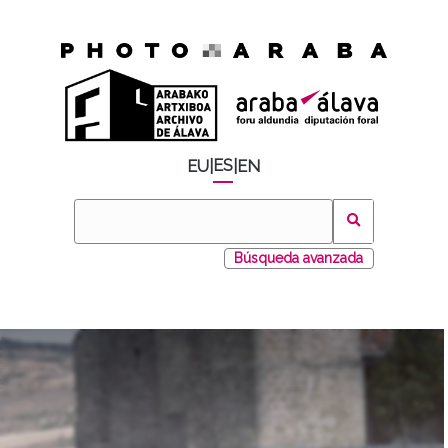
ES
EU
|
|
EN
Búsqueda avanzada