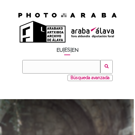
ES
EU
|
|
EN
Búsqueda avanzada