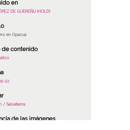
uido en
LÓPEZ DE GUEREÑU IHOLDI
lo
ero en Opacua
 de contenido
áfico
ha
09-22
ar
n / Salvatierra
ncia de las imágenes
-NC-SA 4.0