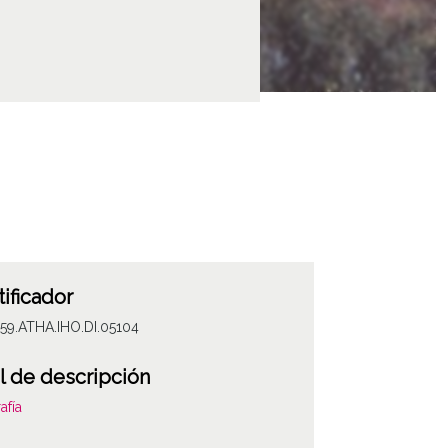
tificador
59.ATHA.IHO.DI.05104
l de descripción
afía