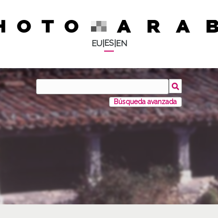
ES
EU
|
|
EN
Búsqueda avanzada