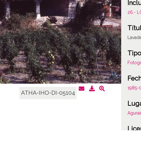
Incl
26.- 
Títu
Lavad
Tipo
Fotogr
Fec
1985-
ATHA-IHO-DI-05104
Lug
Agurai
Lice
CC BY