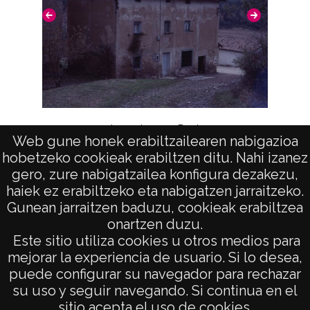
Lavadero en Paul
Web gune honek erabiltzailearen nabigazioa
hobetzeko cookieak erabiltzen ditu. Nahi izanez
Lav
gero, zure nabigatzailea konfigura dezakezu,
haiek ez erabiltzeko eta nabigatzen jarraitzeko.
Gunean jarraitzen baduzu, cookieak erabiltzea
onartzen duzu.
AVISO LEGAL
Este sitio utiliza cookies u otros medios para
POLÍTICA DE PRIVACIDAD
mejorar la experiencia de usuario. Si lo desea,
puede configurar su navegador para rechazar
ACCESIBILIDAD
su uso y seguir navegando. Si continua en el
ATENCIÓN CIUDADANA
sitio acepta el uso de cookies.