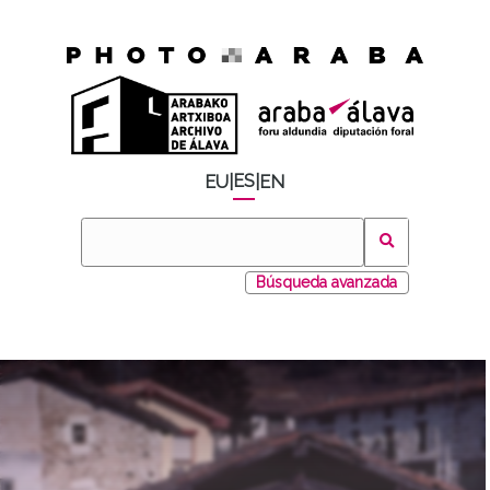
ES
EU
|
|
EN
Búsqueda avanzada