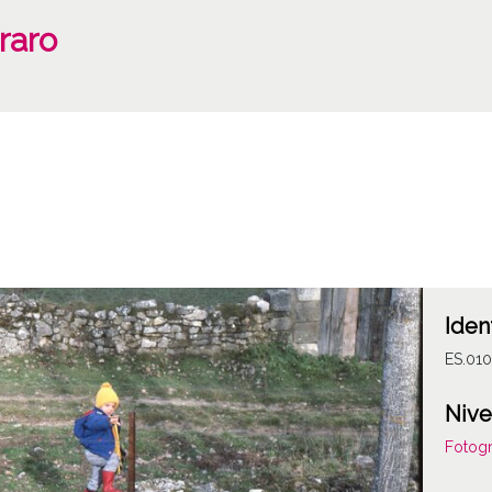
raro
Iden
ES.01
Nive
Fotogr