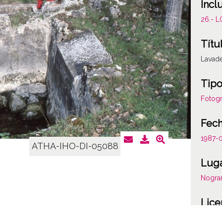
Incl
26.- 
Títu
Lavad
Tipo
Fotogr
Fec
1987-
ATHA-IHO-DI-05088
Lug
Nogra
Lice
CC BY