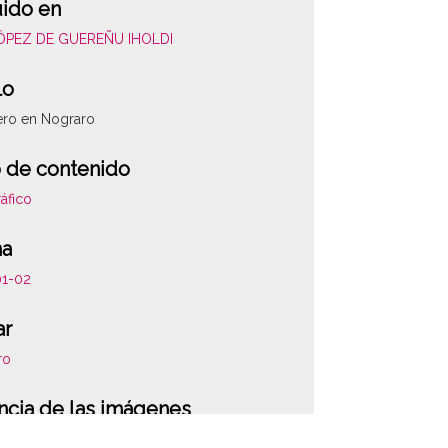
uido en
LÓPEZ DE GUEREÑU IHOLDI
lo
ero en Nograro
 de contenido
áfico
ha
01-02
ar
ro
ncia de las imágenes
-NC-SA 4.0