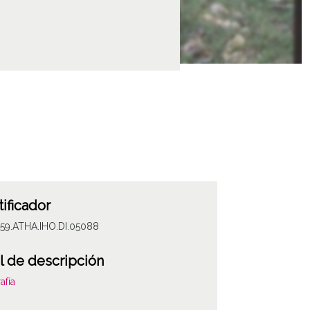
tificador
059.ATHA.IHO.DI.05088
l de descripción
afía