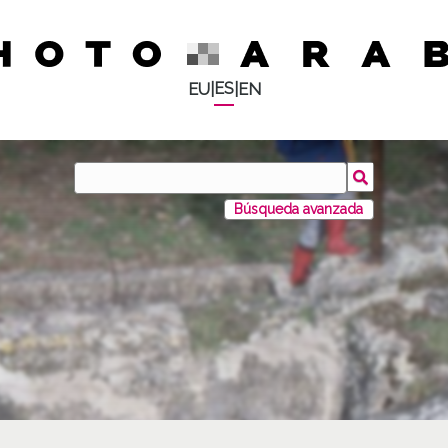
ES
EU
|
|
EN
Búsqueda avanzada