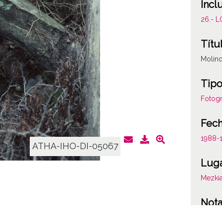
Incl
26.- 
Títu
Molin
Tipo
Fotogr
Fec
1988-1
ATHA-IHO-DI-05067
Lug
Mezki
Not
En rui