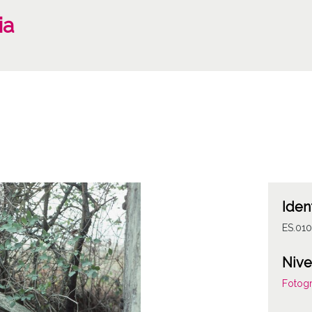
ia
Iden
ES.010
Nive
Fotogr