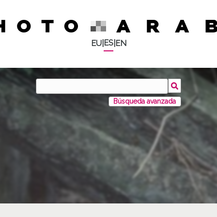
ES
EU
|
|
EN
Búsqueda avanzada