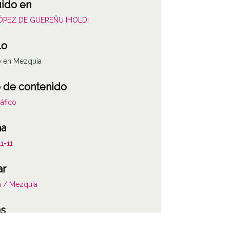
uido en
LÓPEZ DE GUEREÑU IHOLDI
lo
o en Mezquia
 de contenido
áfico
ha
1-11
ar
a / Mezquía
as
nas