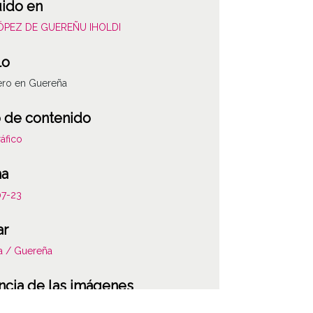
uido en
LÓPEZ DE GUEREÑU IHOLDI
lo
ero en Guereña
 de contenido
áfico
ha
07-23
ar
a / Guereña
ncia de las imágenes
-NC-SA 4.0