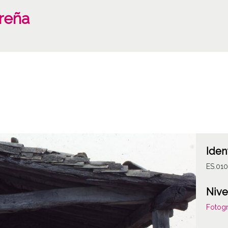
reña
Iden
ES.010
Nive
Fotogr