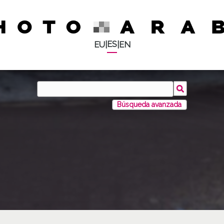
ES
EU
|
|
EN
Búsqueda avanzada