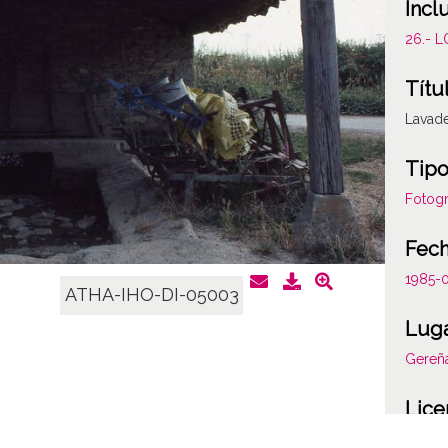
Incl
26.- 
Títu
Lavad
Tipo
Fotogr
Fec
1985-
ATHA-IHO-DI-05003
Lug
Gereñ
Lice
CC BY