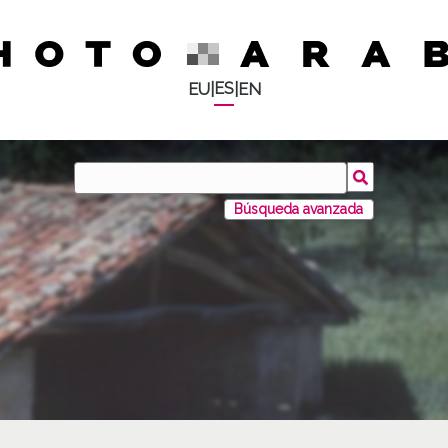
ES
EU
|
|
EN
Búsqueda avanzada