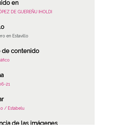
uido en
LÓPEZ DE GUEREÑU IHOLDI
lo
ro en Estavillo
 de contenido
áfico
ha
06-21
ar
llo / Estabelu
ncia de las imágenes
-NC-SA 4.0