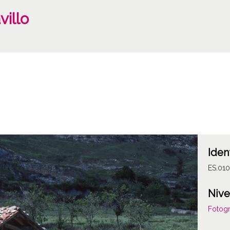
illo
Iden
ES.010
Nive
Fotogr