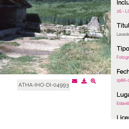
Incl
26.- 
Títu
Lavade
Tipo
Fotogr
Fec
1986-
ATHA-IHO-DI-04993
Lug
Estavi
Lice
CC BY