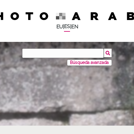
ES
EU
|
|
EN
Búsqueda avanzada