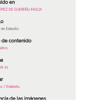
uido en
LÓPEZ DE GUEREÑU IHOLDI
lo
 en Estavillo
 de contenido
áfico
ha
06-21
ar
llo / Estabelu
ncia de las imágenes
-NC-SA 4.0