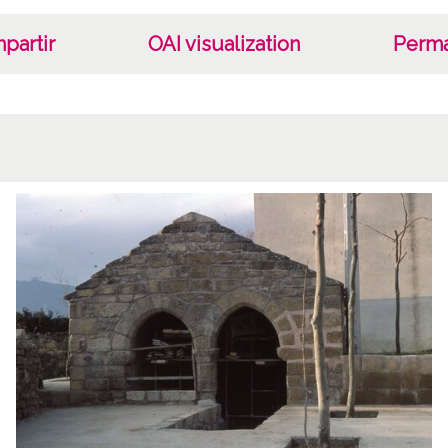
partir
OAI visualization
Perma