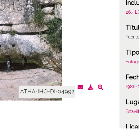
Incl
26.- 
Títu
Fuente
Tipo
Fotogr
Fec
1986-
ATHA-IHO-DI-04992
Lug
Estavi
Lice
CC BY