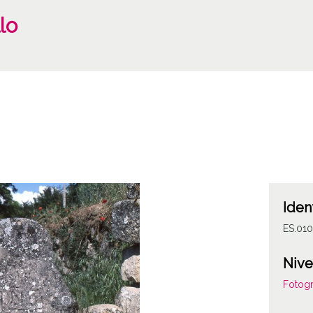
lo
Iden
ES.010
Nive
Fotogr