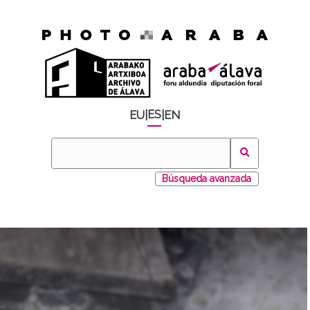
ES
EU
|
|
EN
Búsqueda avanzada