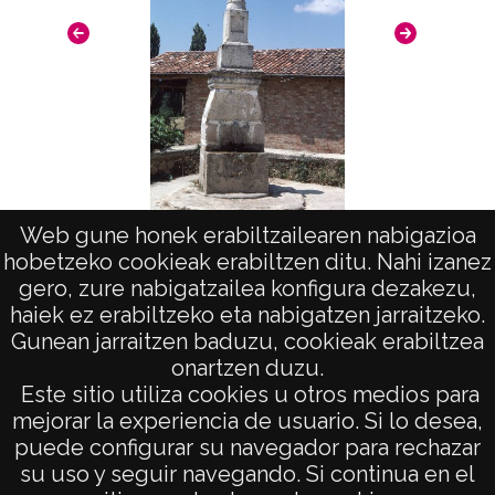
Web gune honek erabiltzailearen nabigazioa
hobetzeko cookieak erabiltzen ditu. Nahi izanez
Fuente en Villanueva de Tobera
gero, zure nabigatzailea konfigura dezakezu,
haiek ez erabiltzeko eta nabigatzen jarraitzeko.
Gunean jarraitzen baduzu, cookieak erabiltzea
onartzen duzu.
AVISO LEGAL
Este sitio utiliza cookies u otros medios para
POLÍTICA DE PRIVACIDAD
mejorar la experiencia de usuario. Si lo desea,
puede configurar su navegador para rechazar
ACCESIBILIDAD
su uso y seguir navegando. Si continua en el
ATENCIÓN CIUDADANA