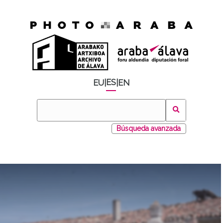
ES
EU
|
|
EN
Búsqueda avanzada