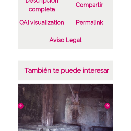
Descripción
Compartir
completa
OAI visualization
Permalink
Aviso Legal
También te puede interesar