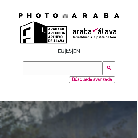
ES
EU
|
|
EN
Búsqueda avanzada