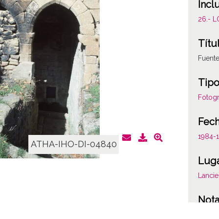
Incl
26.- 
Títu
Fuente
Tipo
Fotogr
Fec
1984-
ATHA-IHO-DI-04840
Lug
Lancie
Not
Fuent