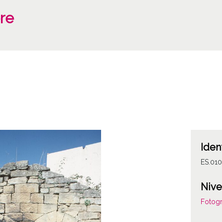
re
Iden
ES.01
Nive
Fotogr