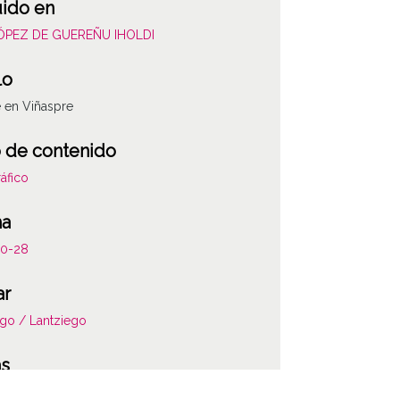
uido en
LÓPEZ DE GUEREÑU IHOLDI
lo
 en Viñaspre
 de contenido
áfico
ha
10-28
ar
go / Lantziego
as
e de los moros