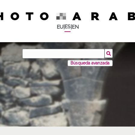
ES
EU
|
|
EN
Búsqueda avanzada