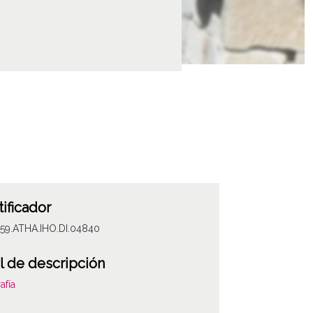
tificador
059.ATHA.IHO.DI.04840
l de descripción
afía