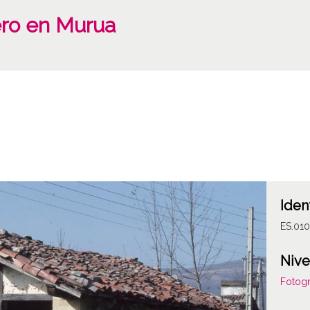
ero en Murua
Iden
ES.010
Nive
Fotogr