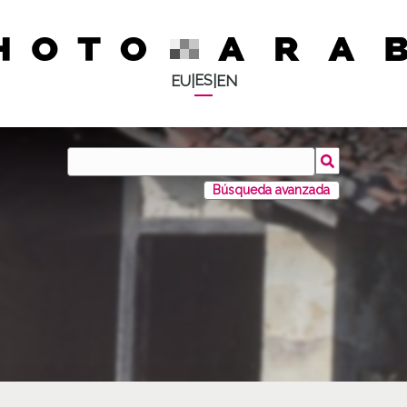
ES
EU
|
|
EN
Búsqueda avanzada