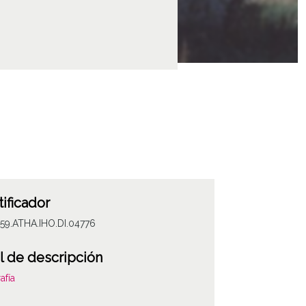
tificador
59.ATHA.IHO.DI.04776
l de descripción
afía