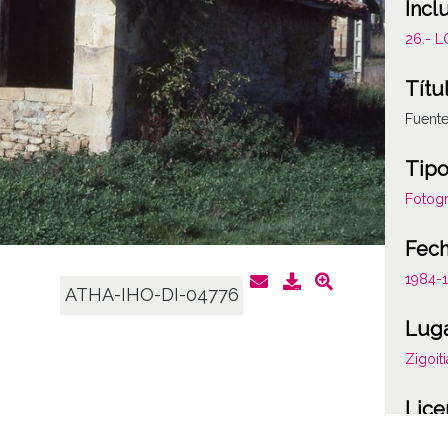
Incl
26.- 
Títu
Fuente
Tipo
Fotogr
Fec
1984-1
ATHA-IHO-DI-04776
Lug
Zigoiti
Lice
CC BY