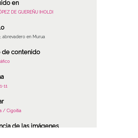
uido en
LÓPEZ DE GUEREÑU IHOLDI
lo
, abrevadero en Murua
 de contenido
áfico
ha
1-11
ar
a / Cigoitia
ncia de las imágenes
-NC-SA 4.0