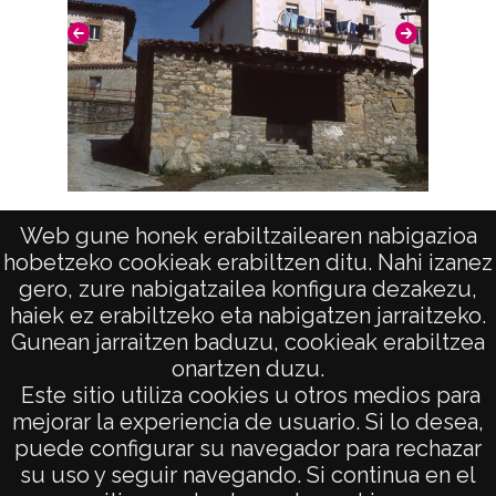
Lavadero en Oteo
Web gune honek erabiltzailearen nabigazioa
hobetzeko cookieak erabiltzen ditu. Nahi izanez
gero, zure nabigatzailea konfigura dezakezu,
haiek ez erabiltzeko eta nabigatzen jarraitzeko.
Gunean jarraitzen baduzu, cookieak erabiltzea
onartzen duzu.
AVISO LEGAL
Este sitio utiliza cookies u otros medios para
POLÍTICA DE PRIVACIDAD
mejorar la experiencia de usuario. Si lo desea,
puede configurar su navegador para rechazar
ACCESIBILIDAD
su uso y seguir navegando. Si continua en el
ATENCIÓN CIUDADANA