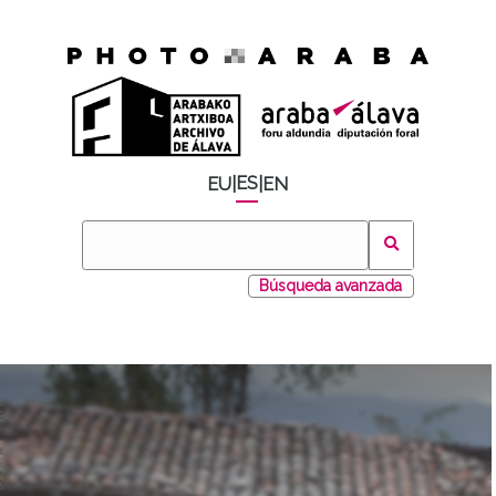
ES
EU
|
|
EN
Búsqueda avanzada