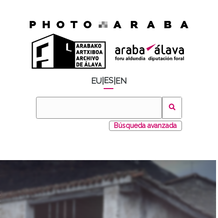
ES
EU
|
|
EN
Búsqueda avanzada