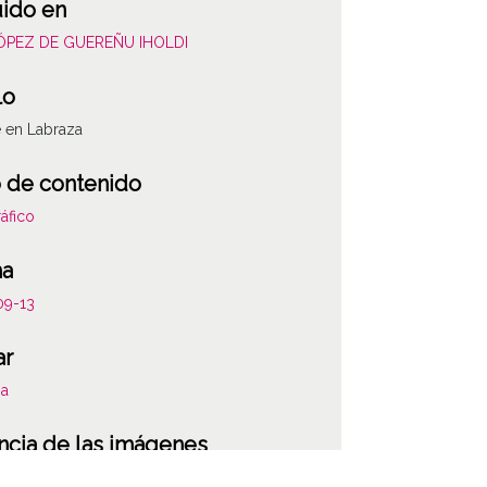
uido en
LÓPEZ DE GUEREÑU IHOLDI
lo
 en Labraza
 de contenido
áfico
ha
09-13
ar
za
ncia de las imágenes
-NC-SA 4.0