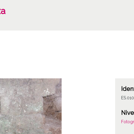
za
Iden
ES.010
Nive
Fotogr