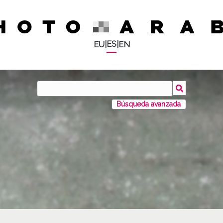
ES
EU
|
|
EN
Búsqueda avanzada