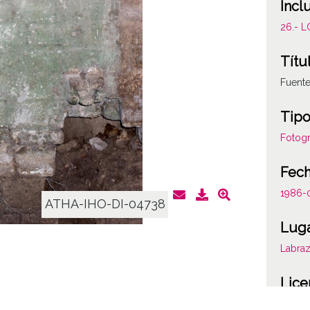
Incl
26.- 
Títu
Fuente
Tipo
Fotogr
Fec
1986-
ATHA-IHO-DI-04738
Lug
Labra
Lice
CC BY