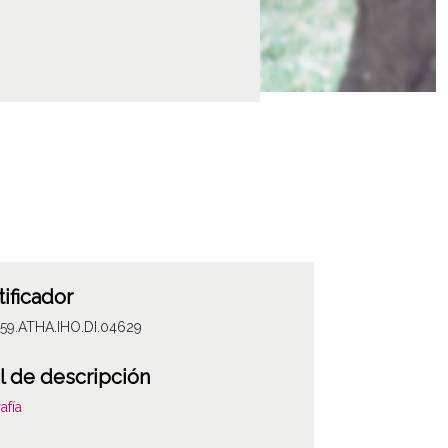
tificador
59.ATHA.IHO.DI.04629
l de descripción
afía