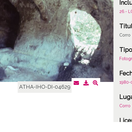
Incl
26.- 
Títu
Corro
Tipo
Fotogr
Fec
1980-
ATHA-IHO-DI-04629
Lug
Corro
Lice
CC BY