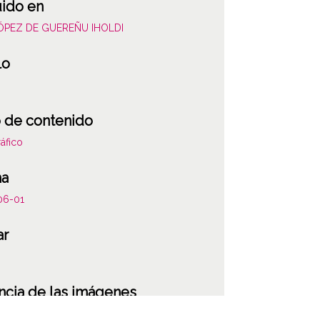
uido en
LÓPEZ DE GUEREÑU IHOLDI
lo
 de contenido
áfico
ha
06-01
ar
ncia de las imágenes
-NC-SA 4.0