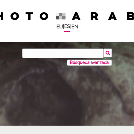
ES
EU
|
|
EN
Búsqueda avanzada