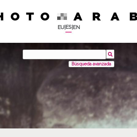
ES
EU
|
|
EN
Búsqueda avanzada