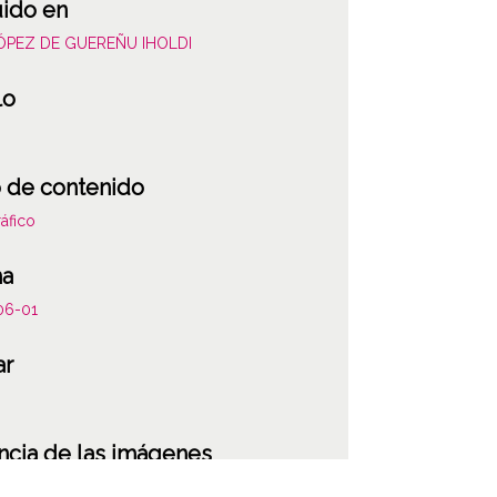
uido en
LÓPEZ DE GUEREÑU IHOLDI
lo
 de contenido
áfico
ha
06-01
ar
ncia de las imágenes
-NC-SA 4.0