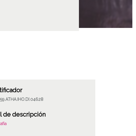
tificador
059.ATHA.IHO.DI.04628
l de descripción
afía