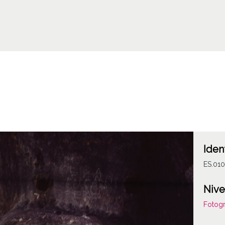
Iden
ES.01
Nive
Fotogr