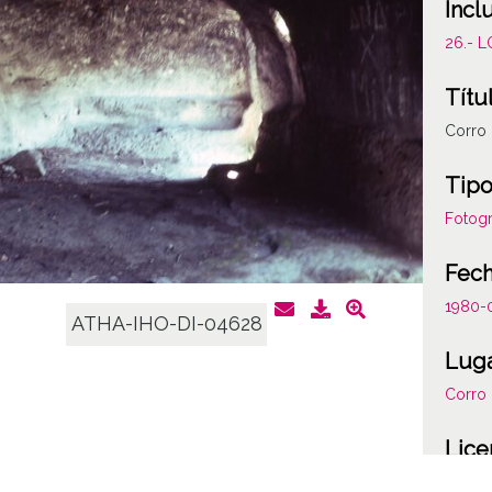
Incl
26.- 
Títu
Corro
Tipo
Fotogr
Fec
1980-
ATHA-IHO-DI-04628
Lug
Corro
Lice
CC BY