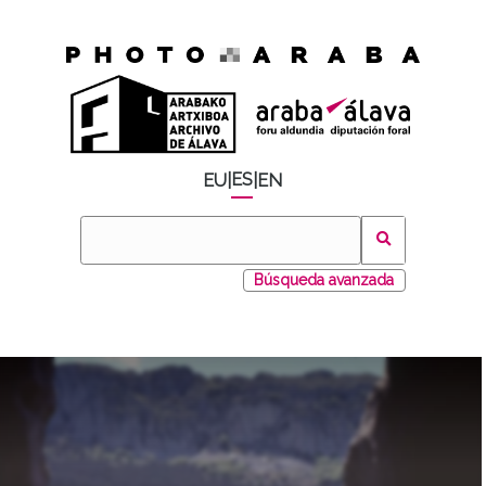
ES
EU
|
|
EN
Búsqueda avanzada