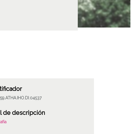
tificador
59.ATHA.IHO.DI.04537
l de descripción
afía