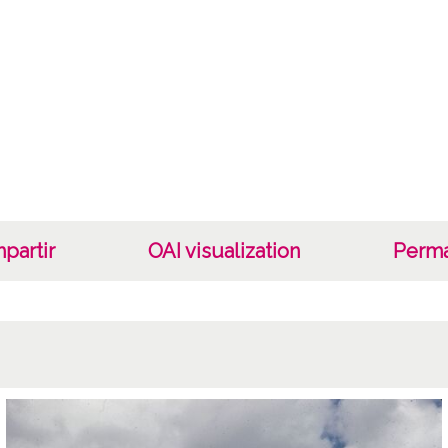
partir
OAI visualization
Perma