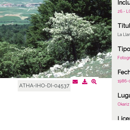
Incl
26.- 
Títu
La Lla
Tipo
Fotogr
Fec
1986-
ATHA-IHO-DI-04537
Lug
Okariz
Lice
CC BY