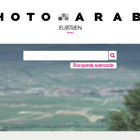
ES
EU
|
|
EN
Búsqueda avanzada