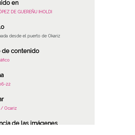
uido en
LÓPEZ DE GUEREÑU IHOLDI
lo
nada desde el puerto de Okariz
 de contenido
áfico
ha
06-22
ar
 / Ocariz
ncia de las imágenes
-NC-SA 4.0