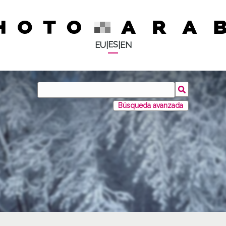
ES
EU
|
|
EN
Búsqueda avanzada