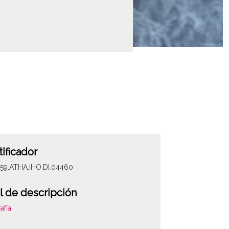
tificador
059.ATHA.IHO.DI.04460
l de descripción
afía