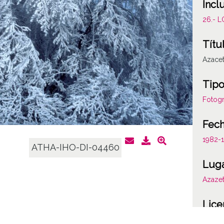
Incl
26.- 
Títu
Azace
Tipo
Fotogr
Fec
1982-1
ATHA-IHO-DI-04460
Lug
Azazet
Lice
CC BY