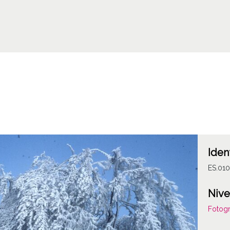
Iden
ES.01
Nive
Fotogr