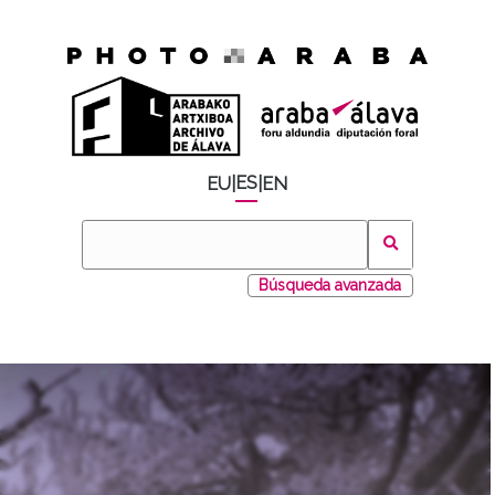
ES
EU
|
|
EN
Búsqueda avanzada