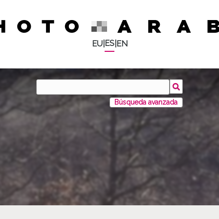
ES
EU
|
|
EN
Búsqueda avanzada