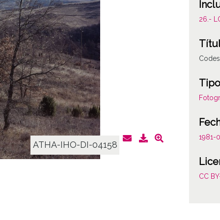
Incl
26.- 
Títu
Codes
Tipo
Fotogr
Fec
1981-
ATHA-IHO-DI-04158
Lice
CC BY