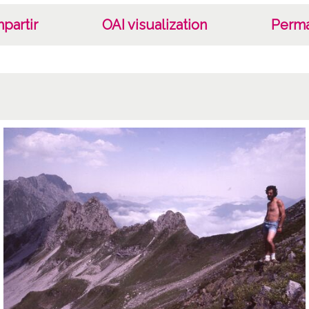
partir
OAI visualization
Perma