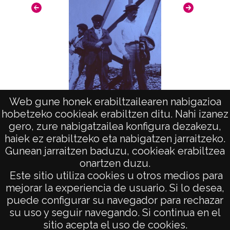
Web gune honek erabiltzailearen nabigazioa
hobetzeko cookieak erabiltzen ditu. Nahi izanez
Homenajes, reuniones: Gorbea
gero, zure nabigatzailea konfigura dezakezu,
haiek ez erabiltzeko eta nabigatzen jarraitzeko.
Gunean jarraitzen baduzu, cookieak erabiltzea
onartzen duzu.
AVISO LEGAL
Este sitio utiliza cookies u otros medios para
POLÍTICA DE PRIVACIDAD
mejorar la experiencia de usuario. Si lo desea,
puede configurar su navegador para rechazar
ACCESIBILIDAD
su uso y seguir navegando. Si continua en el
ATENCIÓN CIUDADANA
sitio acepta el uso de cookies.