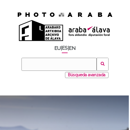
ES
EU
|
|
EN
Búsqueda avanzada