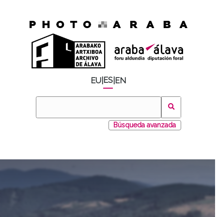
ES
EU
|
|
EN
Búsqueda avanzada