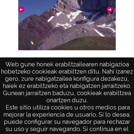
Paisajes y montes de Huesca: Hecho
Pais
Web gune honek erabiltzailearen nabigazioa
hobetzeko cookieak erabiltzen ditu. Nahi izanez
gero, zure nabigatzailea konfigura dezakezu,
haiek ez erabiltzeko eta nabigatzen jarraitzeko.
Gunean jarraitzen baduzu, cookieak erabiltzea
onartzen duzu.
AVISO LEGAL
Este sitio utiliza cookies u otros medios para
POLÍTICA DE PRIVACIDAD
mejorar la experiencia de usuario. Si lo desea,
puede configurar su navegador para rechazar
ACCESIBILIDAD
su uso y seguir navegando. Si continua en el
ATENCIÓN CIUDADANA