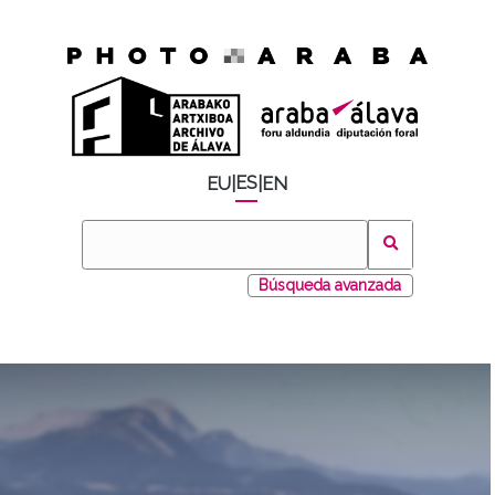
ES
EU
|
|
EN
Búsqueda avanzada