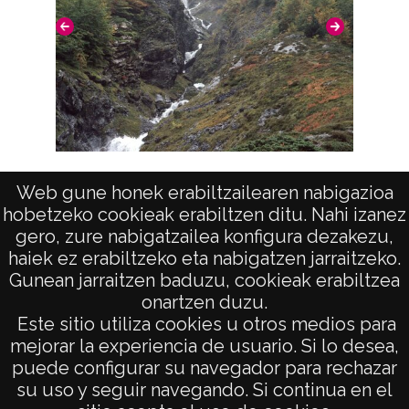
Pais
Gave de Brousset al Norte del Portalet
Web gune honek erabiltzailearen nabigazioa
hobetzeko cookieak erabiltzen ditu. Nahi izanez
gero, zure nabigatzailea konfigura dezakezu,
haiek ez erabiltzeko eta nabigatzen jarraitzeko.
Gunean jarraitzen baduzu, cookieak erabiltzea
onartzen duzu.
AVISO LEGAL
Este sitio utiliza cookies u otros medios para
POLÍTICA DE PRIVACIDAD
mejorar la experiencia de usuario. Si lo desea,
puede configurar su navegador para rechazar
ACCESIBILIDAD
su uso y seguir navegando. Si continua en el
ATENCIÓN CIUDADANA