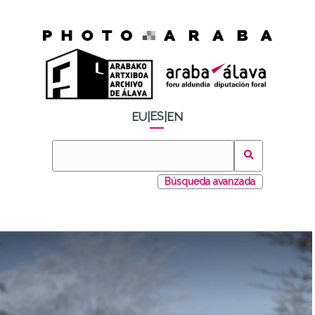
ES
EU
|
|
EN
Búsqueda avanzada