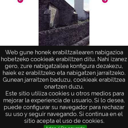
Pas
Web gune honek erabiltzailearen nabigazioa
hobetzeko cookieak erabiltzen ditu. Nahi izanez
Pueblos de Huesca: Aragües del Puerto
gero, zure nabigatzailea konfigura dezakezu,
haiek ez erabiltzeko eta nabigatzen jarraitzeko.
Gunean jarraitzen baduzu, cookieak erabiltzea
onartzen duzu.
AVISO LEGAL
Este sitio utiliza cookies u otros medios para
POLÍTICA DE PRIVACIDAD
mejorar la experiencia de usuario. Si lo desea,
puede configurar su navegador para rechazar
ACCESIBILIDAD
su uso y seguir navegando. Si continua en el
ATENCIÓN CIUDADANA
sitio acepta el uso de cookies.