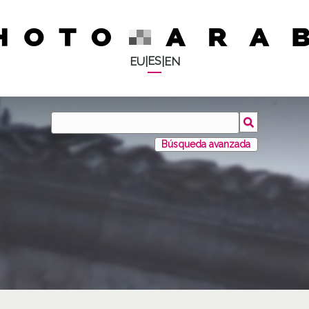
ES
EU
|
|
EN
Búsqueda avanzada