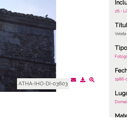
Incl
26.- 
Títu
Veleta
Tipo
Fotogr
Fec
1986-
ATHA-IHO-DI-03603
Lug
Domai
Mate
Veleta