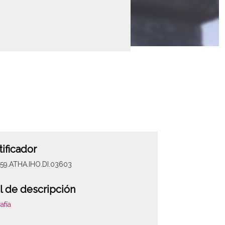
tificador
059.ATHA.IHO.DI.03603
l de descripción
afía