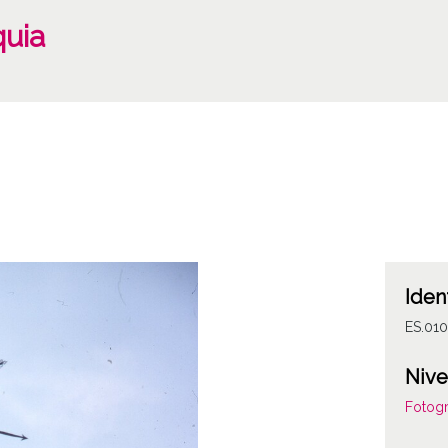
quia
Iden
ES.01
Nive
Fotogr