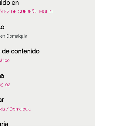
uido en
LÓPEZ DE GUEREÑU IHOLDI
lo
 en Domaiquia
 de contenido
áfico
ha
05-02
ar
kia / Domaiquia
ria
s