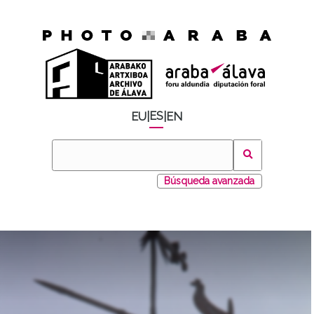
ES
EU
|
|
EN
Búsqueda avanzada