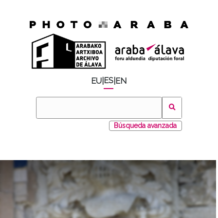
ES
EU
|
|
EN
Búsqueda avanzada