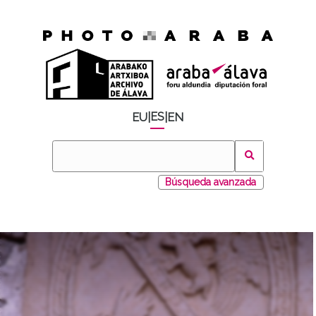
ES
EU
|
|
EN
Búsqueda avanzada