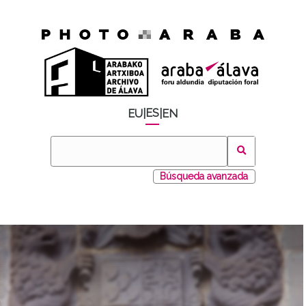
ES
EU
|
|
EN
Búsqueda avanzada