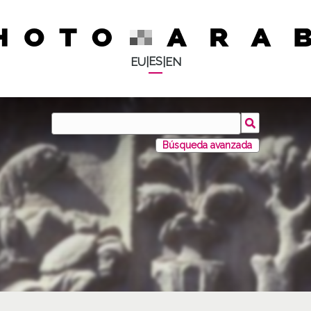
ES
EU
|
|
EN
Búsqueda avanzada