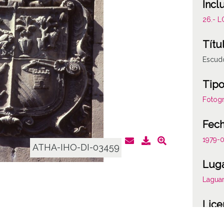
Incl
26.- 
Títu
Escud
Tipo
Fotogr
Fec
1979-
ATHA-IHO-DI-03459
Lug
Laguar
Lice
CC BY