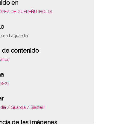
uido en
LÓPEZ DE GUEREÑU IHOLDI
lo
o en Laguardia
 de contenido
áfico
ha
08-21
ar
dia / Guardia / Biasteri
ncia de las imágenes
-NC-SA 4.0