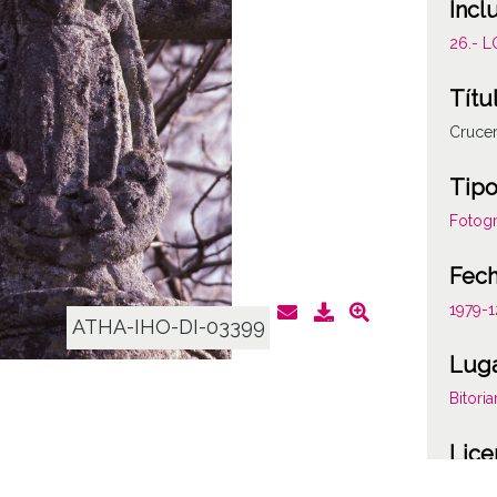
Incl
26.- 
Títu
Cruce
Tipo
Fotogr
Fec
1979-1
ATHA-IHO-DI-03399
Lug
Bitori
Lice
CC BY