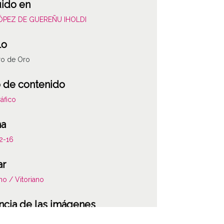
uido en
LÓPEZ DE GUEREÑU IHOLDI
lo
ro de Oro
 de contenido
áfico
ha
2-16
ar
ano / Vitoriano
ncia de las imágenes
-NC-SA 4.0