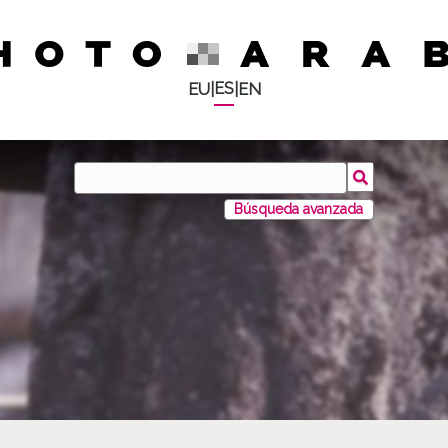
ES
EU
|
|
EN
Búsqueda avanzada