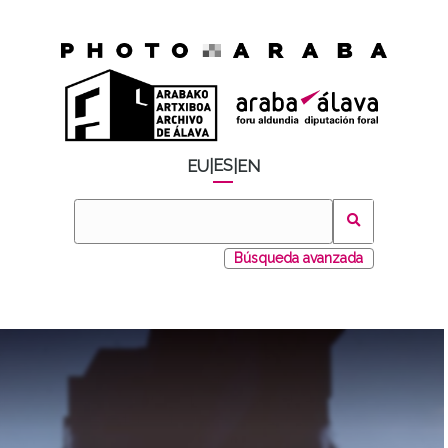
ES
EU
|
|
EN
Búsqueda avanzada