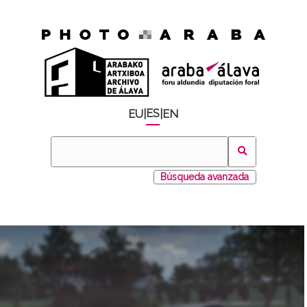
ES
EU
|
|
EN
Búsqueda avanzada