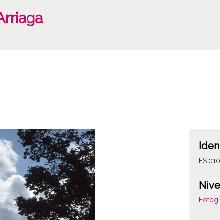
Arriaga
Iden
ES.010
Nive
Fotogr