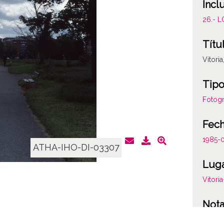
Incl
26.- 
Títu
Vitoria
Tipo
Fotogr
Fec
1985-
ATHA-IHO-DI-03307
Lug
Vitori
Not
76