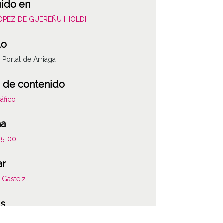
uido en
LÓPEZ DE GUEREÑU IHOLDI
lo
, Portal de Arriaga
 de contenido
áfico
ha
05-00
ar
a-Gasteiz
as