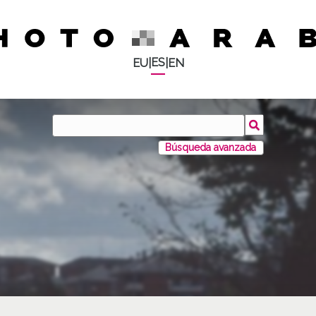
ES
EU
|
|
EN
Búsqueda avanzada